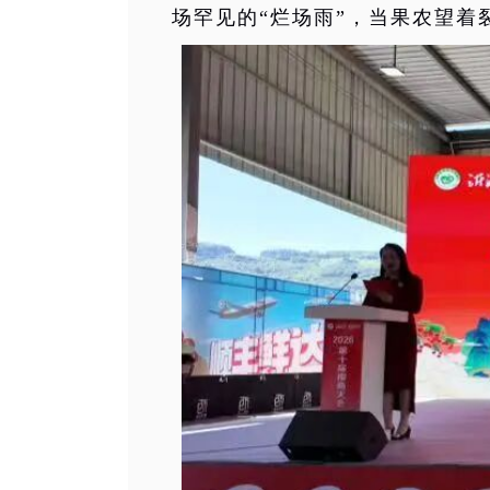
场罕见的“烂场雨”，当果农望着