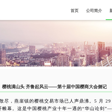
首页
公司简介
樱桃满山头 齐鲁起风云——第⼗届中国樱商⼤会侧记
散尽，燕崖镇的樱桃交易
市场已人声鼎沸。
5 月 
开帷幕。这是中国樱桃产业十年一遇的“华山论剑”