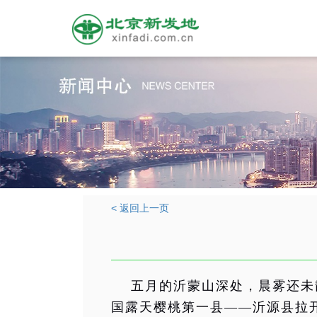
< 返回上一页
五
月的沂蒙山深处，晨雾还未
国露天樱桃第一县——沂源县拉